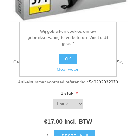
Wij gebruiken cookies om uw
gebruikservaring te verbeteren. Vindt u dit
Canon CLI-571 geel
goed?
OK
Canon CLI-571 geel, 7ml Compatibiliteit: Pixma MG575x,
MG685x, MG775x
Meer weten
Artikelnummer voorraad referentie:
4549292032970
*
1 stuk
€17,00 incl. BTW