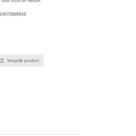
 voor lucht en helium.
14572668910