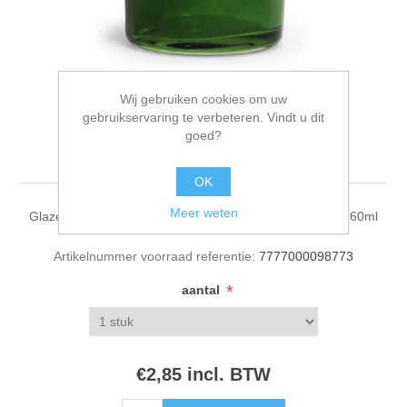
Wij gebruiken cookies om uw
gebruikservaring te verbeteren. Vindt u dit
Glazen apotheekflesje
goed?
mosgroen 60ml
OK
Meer weten
Glazen apotheekflesje, doorschijnend mosgroen getint, 60ml
Artikelnummer voorraad referentie:
7777000098773
*
aantal
€2,85 incl. BTW