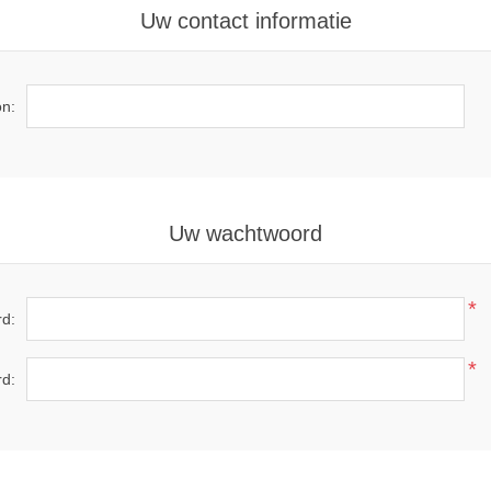
Uw contact informatie
on:
Uw wachtwoord
*
d:
*
rd: