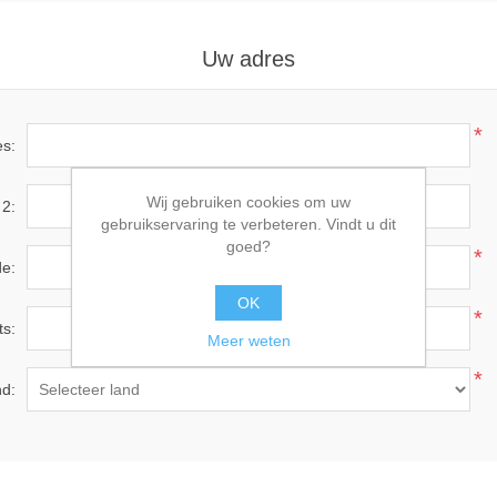
Uw adres
*
es:
Wij gebruiken cookies om uw
 2:
gebruikservaring te verbeteren. Vindt u dit
goed?
*
e:
OK
*
ts:
Meer weten
*
d: