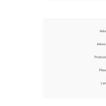
Adr
Adres
Postcod
Plaa
Lan