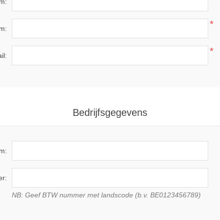
m:
*
m:
*
il:
Bedrijfsgegevens
am:
r:
NB: Geef BTW nummer met landscode (b.v. BE0123456789)