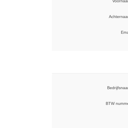
Voornaa
Achternaa
Ema
Bedrijfsna
BTW numme