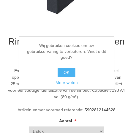
Ringmap Esselte A4 4-ringen
Wij gebruiken cookies om uw
zwart
gebruikservaring te verbeteren. Vindt u dit
goed?
Esselte PP ringband in standaard kleuren voor compact
OK
opbergen van geperforeerde documenten. 4 O-ringen van
Meer weten
25mm. Insteektas op rug met vervangbaar kartonnen etiket
voor eenvoudige identificatie van de inhoud. Capaciteit 190 A4
vel (80 g/m²).
Artikelnummer voorraad referentie:
5902812144628
*
Aantal