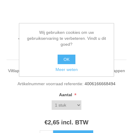
Wij gebruiken cookies om uw
gebruikservaring te verbeteren. Vindt u dit
Viltlapjes, donker blauw,
goed?
20x30 cm, 2 lappen
OK
Meer weten
Viltlapjes, donker blauw, 20x30 cm, 0,8-1mm dik, zak 2 lappen
Artikelnummer voorraad referentie:
4006166668494
*
Aantal
€2,65 incl. BTW