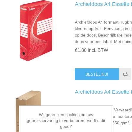
Archiefdoos A4 Esselte 
Archiefdoos A4 formaat, rugbr
kleurenopdruk. Eenvoudig in elk
op de doos. Beschrijfbare inde
doos voor een label. Met duim
€1,80 incl. BTW
Archiefdoos A4 Esselte 
Ultra snel monteren. Vervaardig
Wij gebruiken cookies om uw
ontworpen om snel te monteren
gebruikservaring te verbeteren. Vindt u dit
zwart. Bruin karton: 650 g/m². 1
goed?
€2,15 incl. BTW