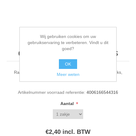
Wij gebruiken cookies om uw
Knutselhoutjes, 10 cm,
gebruikservaring te verbeteren. Vindt u dit
goed?
diameter 4 mm, 60 stuks
OK
Rayher knutselhoutjes, 10 cm, diameter 4 mm, 60 stuks,
Meer weten
6121531
Artikelnummer voorraad referentie:
4006166544316
*
Aantal
€2,40 incl. BTW