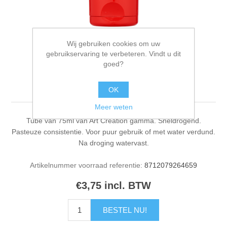
Wij gebruiken cookies om uw
gebruikservaring te verbeteren. Vindt u dit
goed?
Acrylverf Talens 75ml
geelgroen
OK
Meer weten
Tube van 75ml van Art Creation gamma. Sneldrogend.
Pasteuze consistentie. Voor puur gebruik of met water verdund.
Na droging watervast.
Artikelnummer voorraad referentie:
8712079264659
€3,75 incl. BTW