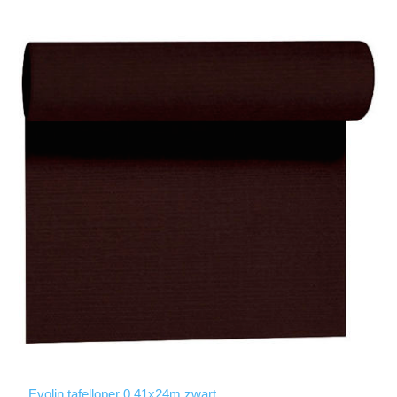
Evolin tafelloper 0.41x24m zwart