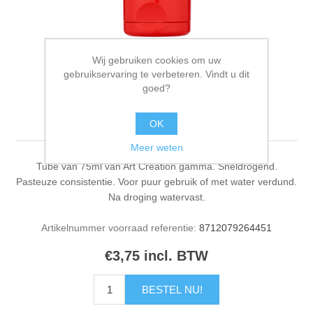
Wij gebruiken cookies om uw
gebruikservaring te verbeteren. Vindt u dit
goed?
Acrylverf Talens 75ml
titaanwit
OK
Meer weten
Tube van 75ml van Art Creation gamma. Sneldrogend.
Pasteuze consistentie. Voor puur gebruik of met water verdund.
Na droging watervast.
Artikelnummer voorraad referentie:
8712079264451
€3,75 incl. BTW