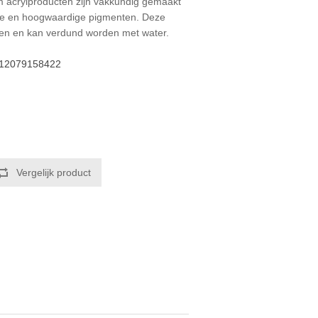
 acrylproducten zijn vakkundig gemaakt
ie en hoogwaardige pigmenten. Deze
ngen en kan verdund worden met water.
12079158422