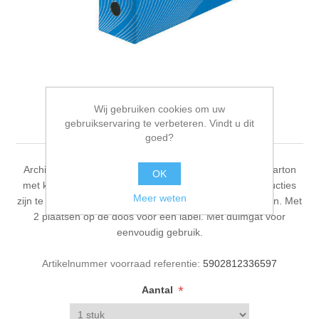
Archiefdoos A4 Esselte
Wij gebruiken cookies om uw
boxycolor blauw
gebruikservaring te verbeteren. Vindt u dit
goed?
Archiefdoos A4 formaat, rugbreedte 80mm. Uit wit golfkarton
OK
met kleurenopdruk. Eenvoudig in elkaar te zetten. Instructies
Meer weten
zijn te vinden op de doos. Beschrijfbare index aan 4 zijden. Met
2 plaatsen op de doos voor een label. Met duimgat voor
eenvoudig gebruik.
Artikelnummer voorraad referentie:
5902812336597
*
Aantal