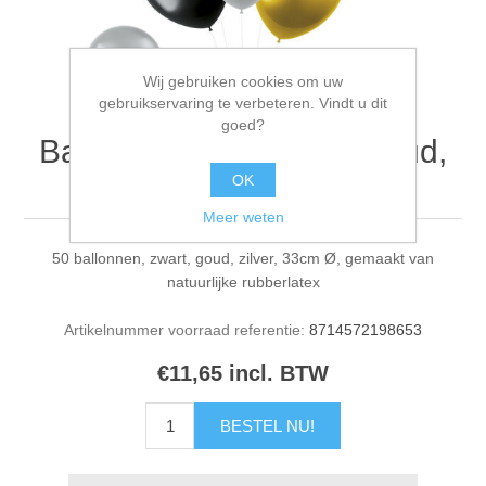
Wij gebruiken cookies om uw
gebruikservaring te verbeteren. Vindt u dit
goed?
Ballon metalics zwart, goud,
zilver 50 stuks
OK
Meer weten
50 ballonnen, zwart, goud, zilver, 33cm Ø, gemaakt van
natuurlijke rubberlatex
Artikelnummer voorraad referentie:
8714572198653
€11,65 incl. BTW