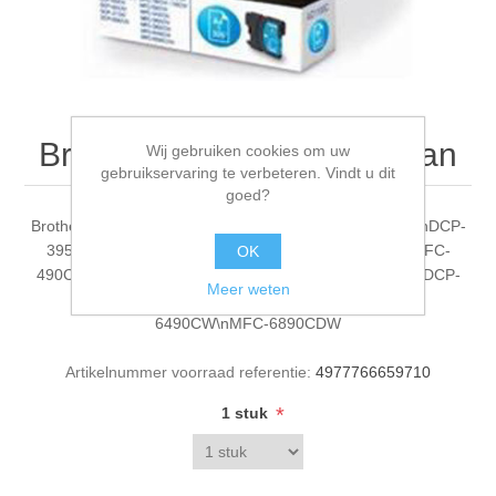
Brother inkt LC1100C cyaan
Wij gebruiken cookies om uw
gebruikservaring te verbeteren. Vindt u dit
goed?
Brother inkt LC1100C cyaan Compatibiliteit: DCP-385C\nDCP-
395CN\nDCP-585CW\nDCP-J615W\nDCP-J715W\nMFC-
OK
490CW\nMFC-790CW\nMFC-990CW\nMFC-5490CN\nDCP-
Meer weten
6690CW\nMFC-5890CN\nMFC-5895CW\nMFC-
6490CW\nMFC-6890CDW
Artikelnummer voorraad referentie:
4977766659710
*
1 stuk