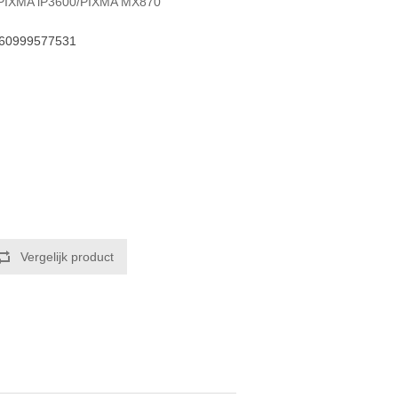
t: PIXMA iP3600/PIXMA MX870
60999577531