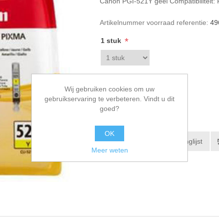
Canon PGI-521Y geel Compatibilitei
Artikelnummer voorraad referentie:
49
*
1 stuk
€16,60 incl. BTW
Wij gebruiken cookies om uw
gebruikservaring te verbeteren. Vindt u dit
goed?
OK
Meer weten