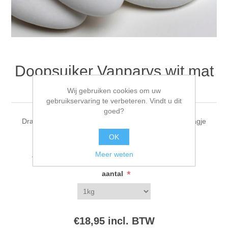
Doopsuiker Vanparys wit mat
1 kg
Wij gebruiken cookies om uw
gebruikservaring te verbeteren. Vindt u dit
goed?
Dragee pure chocolade (55%) omhuld met een fijn laagje
suiker, kleur wit mat, +/- 240 stuks per kg
OK
Meer weten
Artikelnummer voorraad referentie:
540402482627
*
aantal
€18,95 incl. BTW