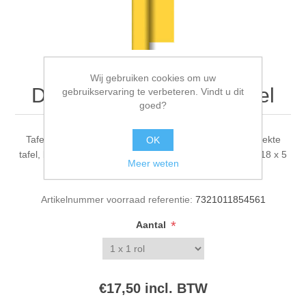
Wij gebruiken cookies om uw
Dunicelrol 1.18 x 5 m Geel
gebruikservaring te verbeteren. Vindt u dit
goed?
Tafelpapier in goede kwaliteit, zorgt voor een mooi gedekte
OK
tafel, beschermt uw tafel, altijd schoon en hygiënisch, 1.18 x 5
Meer weten
m
Artikelnummer voorraad referentie:
7321011854561
*
Aantal
€17,50 incl. BTW