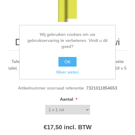
Wij gebruiken cookies om uw
Dunicelrol 1.18 x 5 m Kiwi
gebruikservaring te verbeteren. Vindt u dit
goed?
Tafelpapier in goede kwaliteit, zorgt voor een mooi gedekte
OK
tafel, beschermt uw tafel, altijd schoon en hygiënisch, 1.18 x 5
Meer weten
m
Artikelnummer voorraad referentie:
7321011854653
*
Aantal
€17,50 incl. BTW