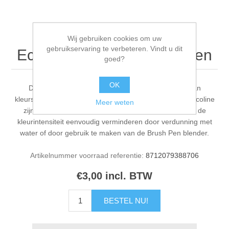
Wij gebruiken cookies om uw
gebruikservaring te verbeteren. Vindt u dit
Ecoline brushpen vermiljoen
goed?
OK
De Talens ecoline brush pen is gemaakt op basis van
kleurstoffen en Arabische gom. De kleuren van Talens Ecoline
Meer weten
zijn onvoorstelbaar helder en briljant. Als je wilt kun je de
kleurintensiteit eenvoudig verminderen door verdunning met
water of door gebruik te maken van de Brush Pen blender.
Artikelnummer voorraad referentie:
8712079388706
€3,00 incl. BTW