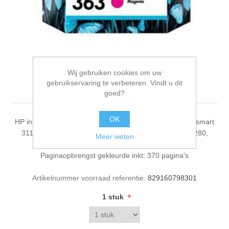
HP inktcardridge 363
Wij gebruiken cookies om uw
gebruikservaring te verbeteren. Vindt u dit
magenta
goed?
OK
HP inktcardridge 363 magenta Compatibiliteit: HP Photosmart
3110, 3210, 3310, C5180, C6180, C6280, C7180, C7280,
Meer weten
C8180, D6160, D7160, D7260, D7360, D7460
Paginaopbrengst gekleurde inkt: 370 pagina's
Artikelnummer voorraad referentie:
829160798301
*
1 stuk