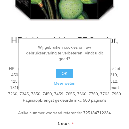
HP inktcardridge 57 3-color,
Wij gebruiken cookies om uw
17ml
gebruikservaring te verbeteren. Vindt u dit
goed?
HP inktcardridge 57 3-color, 17ml Compatibiliteit: HP DeskJet
OK
450c, 5145, 5150, 5550, F4180 / HP OfficeJet 4212, 4219,
4255, 5505, 5515, 6110 / HP PSC 1210, 1215, 1216, 1312,
Meer weten
1315, 1350, 2105, 2110, 2115, 2210, 2410 / HP Photosmart
7260, 7345, 7350, 7450, 7459, 7655, 7660, 7760, 7762, 7960
Paginaopbrengst gekleurde inkt: 500 pagina's
Artikelnummer voorraad referentie:
725184712234
*
1 stuk