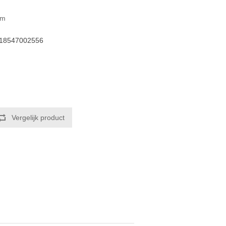
cm
18547002556