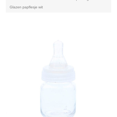
Glazen papflesje wit