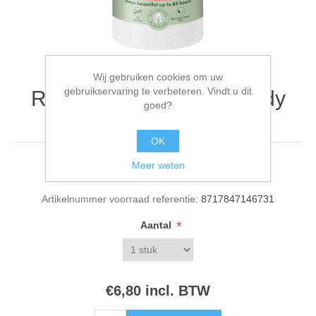
Wij gebruiken cookies om uw
gebruikservaring te verbeteren. Vindt u dit
Rustiek stompkaars cloudy
goed?
white 190/68
OK
Meer weten
Rustiek stompkaars cloudy white 190/68
Artikelnummer voorraad referentie:
8717847146731
*
Aantal
€6,80 incl. BTW