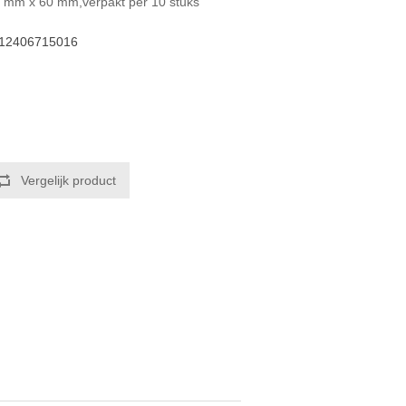
60 mm x 60 mm,verpakt per 10 stuks
12406715016