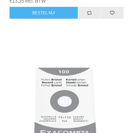
€13,35 incl. BTW